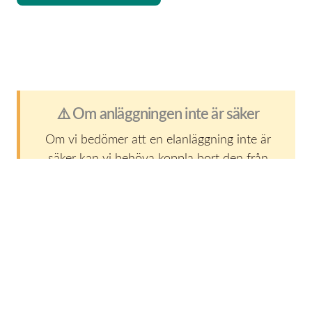
⚠️ Om anläggningen inte är säker
Om vi bedömer att en elanläggning inte är
säker kan vi behöva koppla bort den från
elnätet tills felet är åtgärdat.
Då behöver du anlita en elinstallatör för att
åtgärda bristerna enligt gällande regler.
Detta är viktigt både för säkerheten i ditt hem och