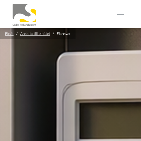
Elnät
Ansluta till elnätet
Elansvar