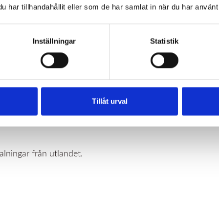
har tillhandahållit eller som de har samlat in när du har använt 
Inställningar
Statistik
tionssätt
Tillåt urval
kturor, välj mellan pappersfaktura, e-faktura eller autogir
 fakturanummer som OCR-nummer.
ningar från utlandet.