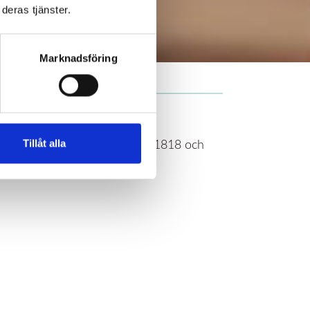
deras tjänster.
Marknadsföring
Tillåt alla
o. Vårt bankgironummer är 5694-1818 och