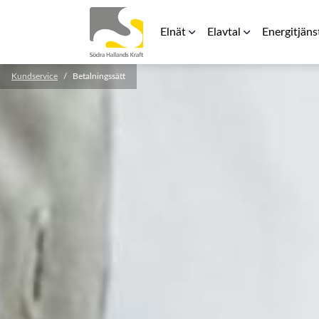
Elnät
Elavtal
Energitjäns
Kundservice
Betalningssätt
Elnätspriser
Rörligt elpris
Laddbox för 
För elinstallatörer
Teckna avtal
Energilager
Säkerhetsavstånd kraftledning
RFG