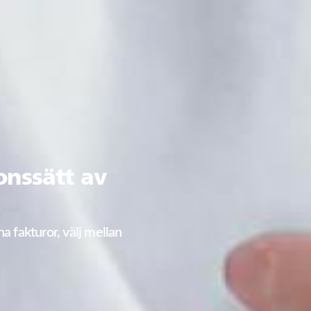
ionssätt av
na fakturor, välj mellan