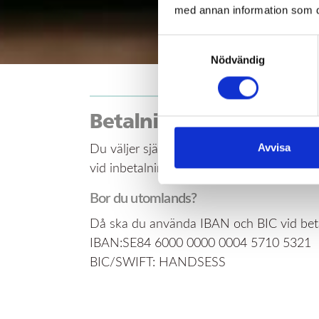
med annan information som du 
Samtyckesval
Nödvändig
Betalning- och distribu
Avvisa
Du väljer själv hur du vill betala dina fa
vid inbetalningar till oss anger du ditt
Bor du utomlands?
Då ska du använda IBAN och BIC vid betal
IBAN:SE84 6000 0000 0004 5710 5321
BIC/SWIFT: HANDSESS