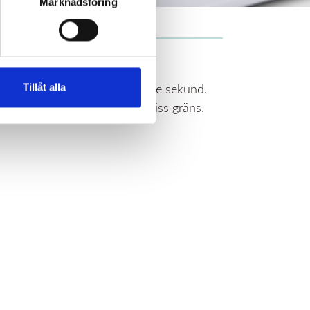
Marknadsföring
Tillåt alla
ckar data till appen var tionde sekund.
r förbrukningen går över en viss gräns.