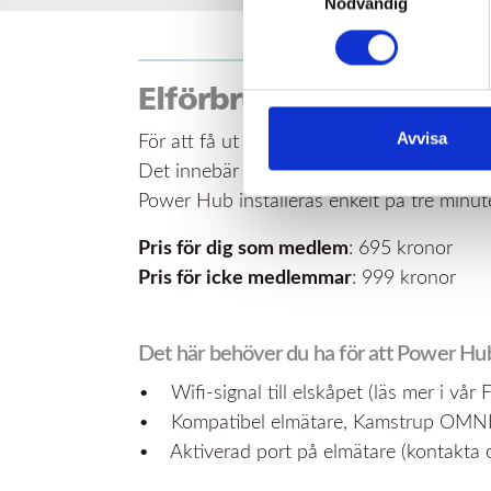
Nödvändig
Elförbrukning i realt
Avvisa
För att få ut mer av appen kan du komplet
Det innebär att du kan följa elanvändninge
Power Hub installeras enkelt på tre minut
Pris för dig som medlem
: 695 kronor
Pris för icke medlemmar
: 999 kronor
Det här behöver du ha för att Power Hub
• Wifi-signal till elskåpet (läs mer i vår
• Kompatibel elmätare, Kamstrup OM
• Aktiverad port på elmätare (kontakta os