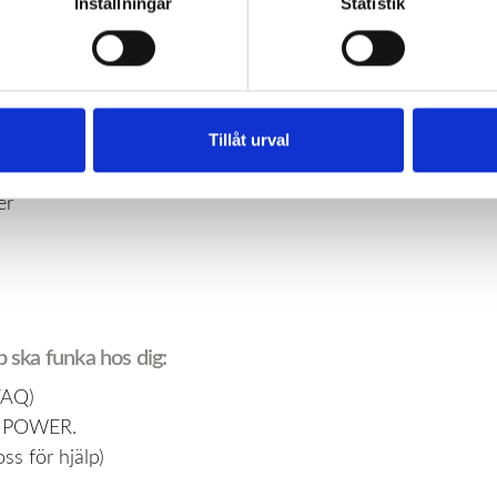
Inställningar
Statistik
id med Power Hub
Tillåt urval
tera med Power Hub. Den kopplas till din elmätare och ski
n i realtid, upptäcka effekttoppar direkt och få notiser nä
er
 ska funka hos dig:
 FAQ)
NIPOWER.
s för hjälp)