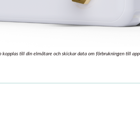
kopplas till din elmätare och skickar data om förbrukningen till appe
 till elmätarens HAN-port - steg-för-steg gui
din Power Hub till elmätarens HAN-port.