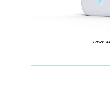
Power Hub 
Så här ansluter du din Power Hub
I den här video visar vi hur du ansluter 