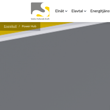
Elnät
Elavtal
Energitjäns
Energikoll
Power Hub
Elnätspriser
Rörligt elpris
Laddbox för 
För elinstallatörer
Teckna avtal
Energilager
Säkerhetsavstånd kraftledning
RFG