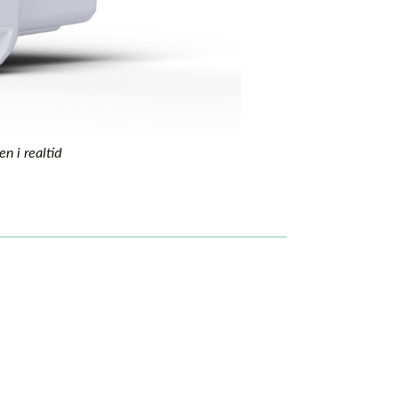
n i realtid
de