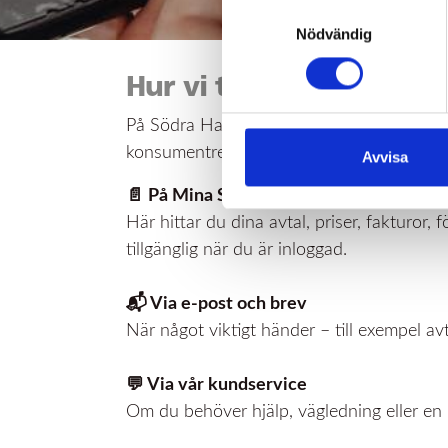
Samtyckesval
Nödvändig
Hur vi tillhandahåller 
På Södra Hallands Kraft vill vi att du enk
konsumentrelaterad information på följand
Avvisa
📄 På Mina Sidor
Här hittar du dina avtal, priser, fakturor,
tillgänglig när du är inloggad.
📬 Via e‑post och brev
När något viktigt händer – till exempel avta
💬 Via vår kundservice
Om du behöver hjälp, vägledning eller en m