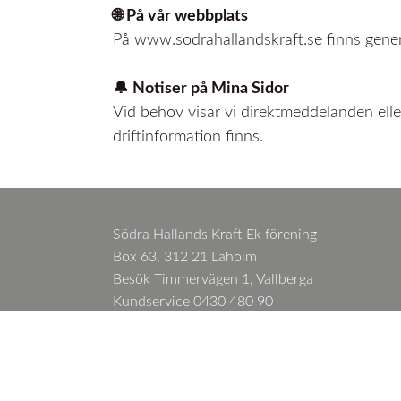
🌐 På vår webbplats
På www.sodrahallandskraft.se finns generel
🔔 Notiser på Mina Sidor
Vid behov visar vi direktmeddelanden eller
driftinformation finns.
Södra Hallands Kraft Ek förening
Box 63, 312 21 Laholm
Besök Timmervägen 1, Vallberga
Kundservice 0430 480 90
Växel 0430 480 00
Felanmälan 0430 480 48
info@sodrahallandskraft.se