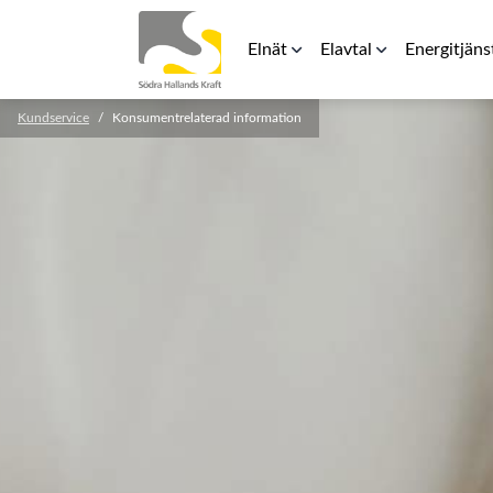
Elnät
Elavtal
Energitjäns
Kundservice
Konsumentrelaterad information
Elnätspriser
Rörligt elpris
Laddbox för 
För elinstallatörer
Teckna avtal
Energilager
Säkerhetsavstånd kraftledning
RFG