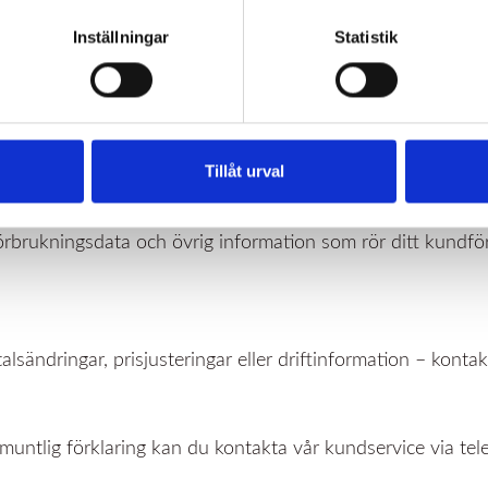
Inställningar
Statistik
information till dig som kund
elt ska kunna hitta all information du behöver som kund. Där
e sätt:
Tillåt urval
 förbrukningsdata och övrig information som rör ditt kundfö
lsändringar, prisjusteringar eller driftinformation – kontakt
untlig förklaring kan du kontakta vår kundservice via telef