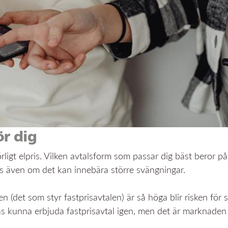
ör dig
rligt elpris. Vilken avtalsform som passar dig bäst beror på
 pris även om det kan innebära större svängningar.
 (det som styr fastprisavtalen) är så höga blir risken för
ppas kunna erbjuda fastprisavtal igen, men det är marknaden