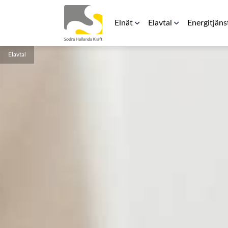
Elnät
Elavtal
Energitjäns
Elavtal
Elnätspriser
Rörligt elpris
Laddbox för 
För elinstallatörer
Teckna avtal
Energilager
Säkerhetsavstånd kraftledning
RFG