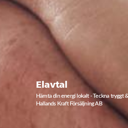
Elavtal
Hämta din energi lokalt - Teckna tryggt 
Hallands Kraft Försäljning AB