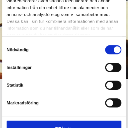
vidarebefordrar även sådana identifierare och annan
information från din enhet till de sociala medier och
annons- och analysföretag som vi samarbetar med.
Dessa kan i sin tur kombinera informationen med annan
information som du har tillhandahållit eller som de har
samlat in när du har använt deras tjänster.
Samtyckesval
Nödvändig
Inställningar
Statistik
Nätutvecklingsplan
Marknadsföring
Från och med 2024 ska alla elnätsföretag lämna in
en nätutvecklingsplan som ska innehålla en
prognos för de närmaste tio årens kapacitetsbehov