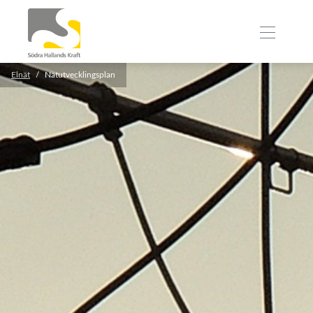
Elnät
Nätutvecklingsplan