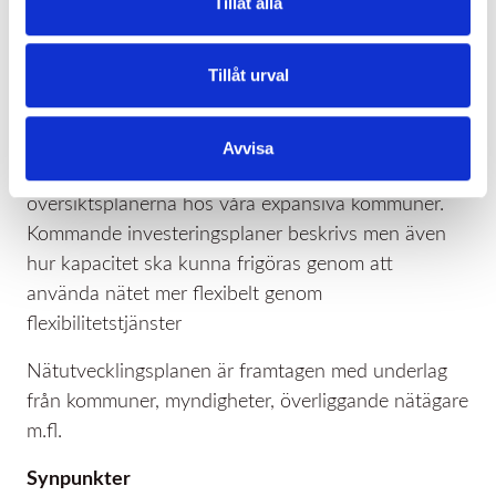
Tillåt alla
. Nätutvecklingsplanen ska beskriva hur vi på Södra
Hallands Kraft ska ge förutsättningar för
Tillåt urval
energiomställningen och samhällsutvecklingen inom
området bl.a. hur nätet ska hantera tillkommande
produktion för förnyelsebar energi,
Avvisa
laddinfrastruktur, energilager och inte minst
översiktsplanerna hos våra expansiva kommuner.
Kommande investeringsplaner beskrivs men även
hur kapacitet ska kunna frigöras genom att
använda nätet mer flexibelt genom
flexibilitetstjänster
Nätutvecklingsplanen är framtagen med underlag
från kommuner, myndigheter, överliggande nätägare
m.fl.
Synpunkter