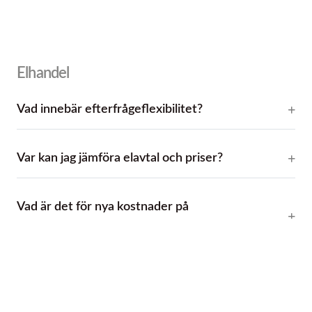
Elhandel
Vad innebär efterfrågeflexibilitet?
Var kan jag jämföra elavtal och priser?
Vad är det för nya kostnader på
elhandelsfakturan?
Kommer man kunna binda elpriset i framtiden
hos er?