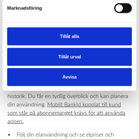
Marknadsföring
Tillåt alla
Tillåt urval
Få koll med appen
Avvisa
Appen samlar allt på ett ställe: elanvändning,
elpriser, hur mycket el du köpt, avtal, fakturor och
historik. Du får en tydlig överblick och kan planera
din användning.
Mobilt BankId kopplat till kund
som står på abonnemanget krävs för att använda
appen.
• Följ din elanvändning och se elpriser och