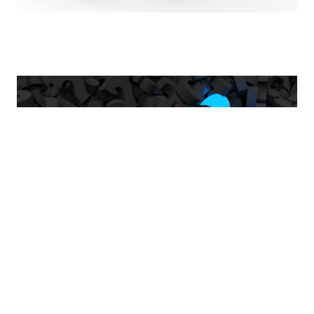
Har du frågor om hur vår app fungerar eller
hur du använder Power Huben?
Här har vi samlat de vanligaste frågorna och svaren
för att göra det enkelt för dig att komma igång och
få ut det mesta av våra tjänster.