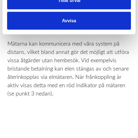
Tillåt urval
generationer och hanterar både aktiv och reaktiv
energi för såväl elanvändning som elproduktion.
Avvisa
Det finns även möjlighet till timmätning för kunder
som har avtal som bygger på timvisa mätvärden.
Mätarna kan kommunicera med våra system på
distans, vilket bland annat gör det möjligt att utföra
vissa åtgärder utan hembesök. Vid exempelvis
bristande betalning kan elen stängas av och senare
återinkopplas via elmätaren. När frånkoppling är
aktiv visas detta med en röd indikator på mätaren
(se punkt 3 nedan).