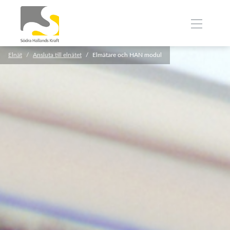
Elnät
Ansluta till elnätet
Elmätare och HAN modul