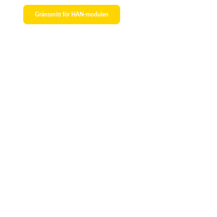
Gränssnitt för HAN-modulen
Aktivera HAN-porten på din
elmätare
Fyll i dina uppgifter och skicka in formuläret. Vi
aktiverar din HAN-port inom tre arbetsdagar.
Aktivera HAN-port