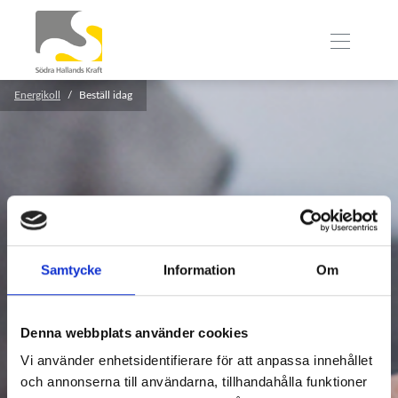
Energikoll
Beställ idag
Samtycke
Information
Om
Beställ idag och få hem den i
brevlådan
Denna webbplats använder cookies
Vi använder enhetsidentifierare för att anpassa innehållet
Pris för dig som medlem*: 695 kronor
och annonserna till användarna, tillhandahålla funktioner
Pris för icke medlemmar: 999 kronor