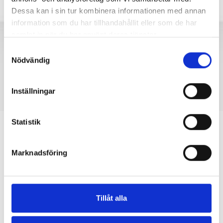
Dessa kan i sin tur kombinera informationen med annan
information som du har tillhandahållit eller som de har
samlat in när du har använt deras tjänster.
Samtyckesval
Nödvändig
Inställningar
Statistik
Så ser du dina effekttoppar på
Mina sidor
Marknadsföring
På Mina sidor kan du enkelt se vilka tidpunkter
under månaden du har haft högst effektuttag. Det
hjälper dig att förstå hur din elanvändning påverkar
Tillåt alla
din effektavgift.
Tips: Tjänsten fungerar bäst på större skärmar, som