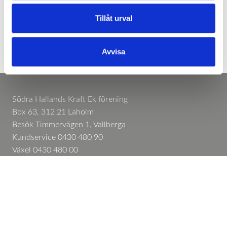
Tillåt urval
Avvisa
Södra Hallands Kraft Ek förening
Box 63, 312 21 Laholm
Besök Timmervägen 1, Vallberga
Kundservice 0430 480 90
Växel 0430 480 00
Felanmälan 0430 480 48
info@sodrahallandskraft.se
Kontakta oss
Informationsmaterial
Felanmälan