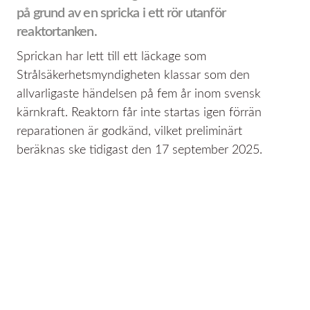
på grund av en spricka i ett rör utanför
reaktortanken.
Sprickan har lett till ett läckage som
Strålsäkerhetsmyndigheten klassar som den
allvarligaste händelsen på fem år inom svensk
kärnkraft. Reaktorn får inte startas igen förrän
reparationen är godkänd, vilket preliminärt
beräknas ske tidigast den 17 september 2025.
Även en reaktor i Forsmark har tillfälligt stoppats,
men väntas vara i drift igen inom kort.
Dessa driftstörningar påverkar elproduktionen i
Sverige och kan leda till högre elpriser under
perioden. Vi på Södra Hallands Kraft följer
utvecklingen noggrant och arbetar för att ge våra
kunder aktuell information och stöd.