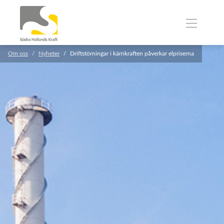
Om oss
Nyheter
Driftstörningar i kärnkraften påverkar elpriserna