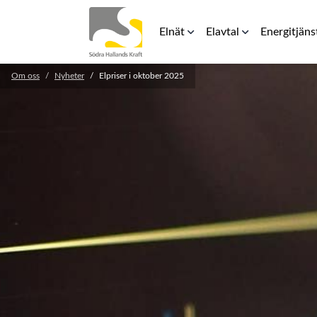
Elnät
Elavtal
Energitjäns
Om oss
Nyheter
Elpriser i oktober 2025
Elnätspriser
Rörligt elpris
Laddbox för 
För elinstallatörer
Teckna avtal
Energilager
Säkerhetsavstånd kraftledning
RFG