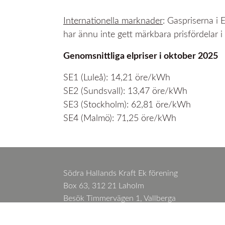
Internationella marknader
: Gaspriserna i 
har ännu inte gett märkbara prisfördelar i
Genomsnittliga elpriser i oktober 2025
SE1 (Luleå): 14,21 öre/kWh
SE2 (Sundsvall): 13,47 öre/kWh
SE3 (Stockholm): 62,81 öre/kWh
SE4 (Malmö): 71,25 öre/kWh
Södra Hallands Kraft Ek förening
Box 63, 312 21 Laholm
Besök Timmervägen 1, Vallberga
Kundservice 0430 480 90
Växel 0430 480 00