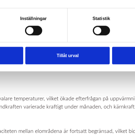
Inställningar
Statistik
t höga nivåer i södra Sverige
höga nivåer under oktober, särskilt i södra delen av landet.
Tillåt urval
landade på 71,25 öre/kWh, vilket är marginellt högre än
alare temperaturer, vilket ökade efterfrågan på uppvärmnin
ndkraften varierade kraftigt under månaden, och kärnkraf
citeten mellan elområdena är fortsatt begränsad, vilket bidra