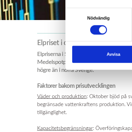
Samtyckesval
Nödvändig
Elpriset i oktober 2025 – fortsat
Elpriserna i Sverige låg kvar på relativt 
Avvisa
Medelspotpriset i elområde SE4 (Malmö) 
högre än i norra Sverige.
Faktorer bakom prisutvecklingen
Väder och produktion
: Oktober bjöd på sv
begränsade vattenkraftens produktion. Vi
tillgänglighet.
Kapacitetsbegränsningar
: Överföringskapa