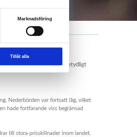
Marknadsföring
Tillåt alla
 i september och fortsatt betydligt
g. Nederbörden var fortsatt låg, vilket
ten hade fortfarande viss begränsad
r till stora prisskillnader inom landet.