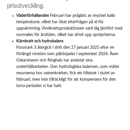
prisutveckling.
Väderförhållanden
Februari har präglats av mycket kalla
temperaturer, vilket har ökat efterfrågan på el för
uppvärmning. Vindkraftsproduktionen varit låg jämfört med
normalen för årstiden, vilket har drivit upp spotpriserna.
Kärnkraft och hydrobalans
Forsmark 3 återgick i drift den 27 januari 2025 efter en
förlängd revision som påbörjades i september 2024. Även
Oskarshamn och Ringhals har avslutat sina
underhållsarbeten. Den hydrologiska balansen, som mäter
resurserna hos vattenkraften, fick ett tillskott i slutet av
februari, men inte tillräckligt för att kompensera för den
torra perioden vi har haft.
Elmarknaden
I början av februari märktes viss ostadighet på
marknaden när Baltikum lämnade det ryska elsystemet.
Detta skapade initialt osäkerhet men marknaden har sedan
stabiliserats.
Sammanfattningsvis har elpriset i SE4 under