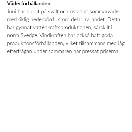
Väderförhållanden
Juni har bjudit på svalt och ostadigt sommarväder
med riklig nederbörd i stora delar av landet. Detta
har gynnat vattenkraftsproduktionen, särskilt i
norra Sverige. Vindkraften har också haft goda
produktionsförhållanden, vilket tillsammans med låg
efterfrågan under sommaren har pressat priserna
ytterligare.
Kärnkraft och hydrobalans
Kärnkraftverken har fortsatt att leverera stabilt utan
större driftstörningar. Den hydrologiska balansen
har stärkts ytterligare tack vare fortsatt höga
vattennivåer efter vårfloden och nederbördsrika
veckor. Detta har lett till ökad tillgång på
vattenkraft, vilket haft en tydlig prisdämpande
effekt.