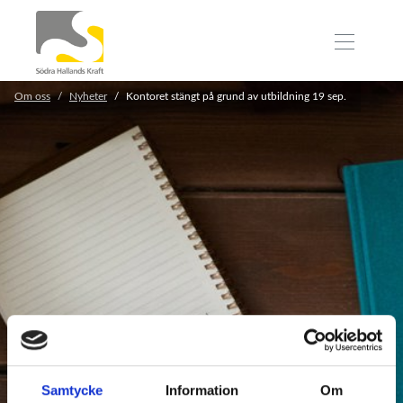
Om oss
Nyheter
Kontoret stängt på grund av utbildning 19 sep.
Samtycke
Information
Om