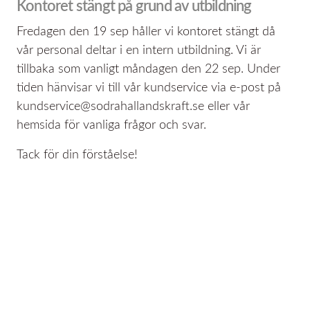
Kontoret stängt på grund av utbildning
Fredagen den 19 sep håller vi kontoret stängt då
vår personal deltar i en intern utbildning. Vi är
tillbaka som vanligt måndagen den 22 sep. Under
tiden hänvisar vi till vår kundservice via e-post på
kundservice@sodrahallandskraft.se eller vår
hemsida för vanliga frågor och svar.
Tack för din förståelse!
Södra Hallands Kraft Ek förening
Box 63, 312 21 Laholm
Besök Timmervägen 1, Vallberga
Kundservice 0430 480 90
Växel 0430 480 00