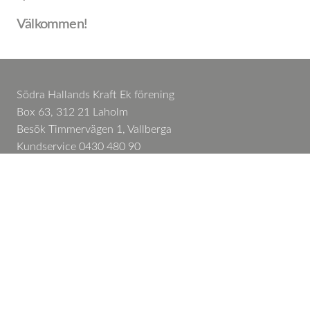
Välkommen!
Södra Hallands Kraft Ek förening
Box 63, 312 21 Laholm
Besök Timmervägen 1, Vallberga
Kundservice 0430 480 90
Växel 0430 480 00
Felanmälan 0430 480 48
info@sodrahallandskraft.se
Kontakta oss
Informationsmaterial
Felanmälan
Om oss
Jobba hos oss på Södra Hallands Kraft