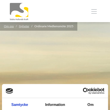
Om oss
Nyheter
Ordinarie Medlemsmöte 2025
Samtycke
Information
Om