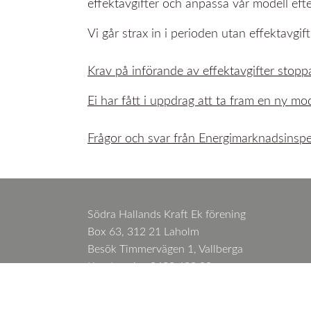
effektavgifter och anpassa vår modell efte
Vi går strax in i perioden utan effektavgift
Krav på införande av effektavgifter stopp
Ei har fått i uppdrag att ta fram en ny mo
Frågor och svar från Energimarknadsinsp
Södra Hallands Kraft Ek förening
Box 63, 312 21 Laholm
Besök Timmervägen 1, Vallberga
Kundservice 0430 480 90
Växel 0430 480 00
Felanmälan 0430 480 48