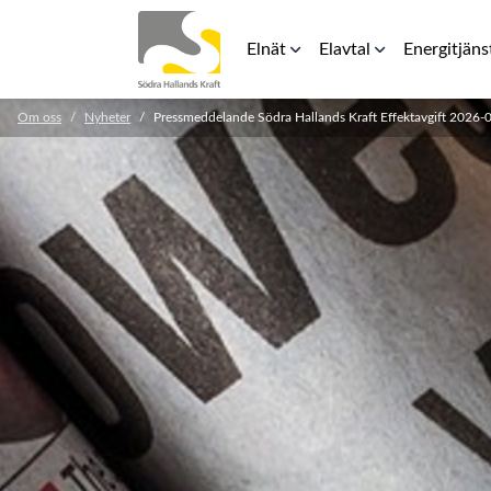
Elnät
Elavtal
Energitjäns
Om oss
Nyheter
Pressmeddelande Södra Hallands Kraft Effektavgift 2026-
Elnätspriser
Rörligt elpris
Laddbox för 
För elinstallatörer
Teckna avtal
Energilager
Säkerhetsavstånd kraftledning
RFG