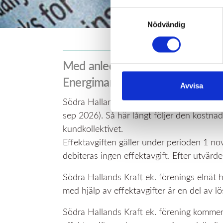
Samtyckesval
Nödvändig
Med anledning av regeringens bes
Energimarknadsinspektionen (EI) h
Avvisa
Södra Hallands Kraft ek. förenings införda
sep 2026). Så här långt följer den kostnad
kundkollektivet.
Effektavgiften gäller under perioden 1 nov
debiteras ingen effektavgift. Efter utvärd
Södra Hallands Kraft ek. förenings elnät ha
med hjälp av effektavgifter är en del av l
Södra Hallands Kraft ek. förening kommer