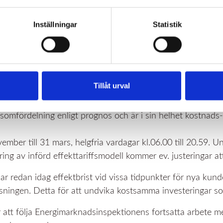
Inställningar
Statistik
lut om att skjuta upp införandet av lagstadga
ar fått i uppdrag att ta fram en ny modell til
Tillåt urval
 effekttariffsmodell kommer löpa på för att analyseras eft
somfördelning enligt prognos och är i sin helhet kostnads-
ember till 31 mars, helgfria vardagar kl.06.00 till 20.59. U
ering av införd effekttariffsmodell kommer ev. justeringar 
r redan idag effektbrist vid vissa tidpunkter för nya kunder
ösningen. Detta för att undvika kostsamma investeringar so
 att följa Energimarknadsinspektionens fortsatta arbete m