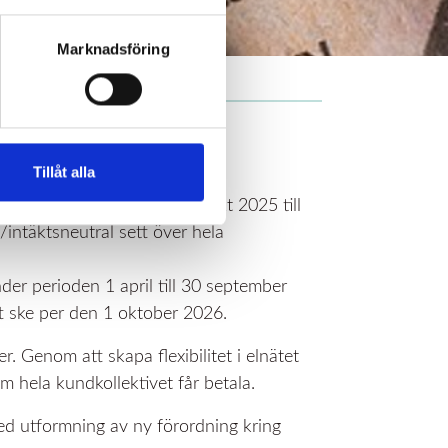
Marknadsföring
d effektavgift och att
l den 12 april 2027.
Tillåt alla
er de första 12 månaderna (okt 2025 till
/intäktsneutral sett över hela
nder perioden 1 april till 30 september
att ske per den 1 oktober 2026.
. Genom att skapa flexibilitet i elnätet
m hela kundkollektivet får betala.
ed utformning av ny förordning kring