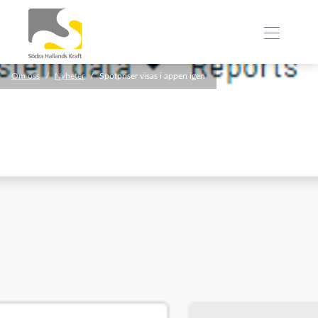
Om oss
Nyheter
Spotpriser visas i appen igen