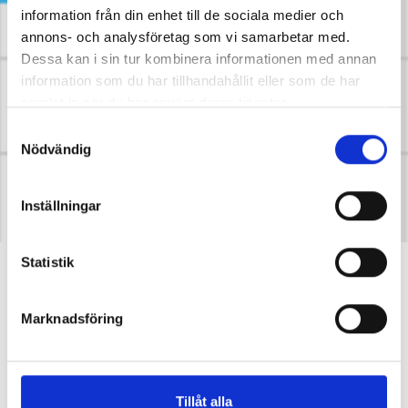
information från din enhet till de sociala medier och
annons- och analysföretag som vi samarbetar med.
Dessa kan i sin tur kombinera informationen med annan
information som du har tillhandahållit eller som de har
samlat in när du har använt deras tjänster.
Samtyckesval
Nödvändig
Inställningar
Statistik
Spotpriser visas i appen igen
Uppdatering 2025-02-13:
Marknadsföring
Nu fungerar det med priserna i appen igen! Vi ber
om ursäkt för problemen det orsakat.
Tillåt alla
Sedan i torsdags 6 februari har vi problem med att