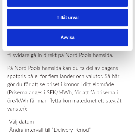
visa spotpriser i vår app, detta beroende på att
Nord Pool ändrat sitt filformat som de skickar över
Tillåt urval
priserna till vår app.
Vår leverantör håller på att uppdatera appen så att
Avvisa
priserna kan visas igen, men då vi för närvarande
inte har någon klartid för detta så får man
tillsvidare gå in direkt på Nord Pools hemsida.
På Nord Pools hemsida kan du ta del av dagens
spotpris på el för flera länder och valutor. Så här
gör du för att se priset i kronor i ditt elområde
(Priserna anges i SEK/MWh, för att få priserna i
öre/kWh får man flytta kommatecknet ett steg åt
vänster):
-Välj datum
-Ändra intervall till ”Delivery Period”