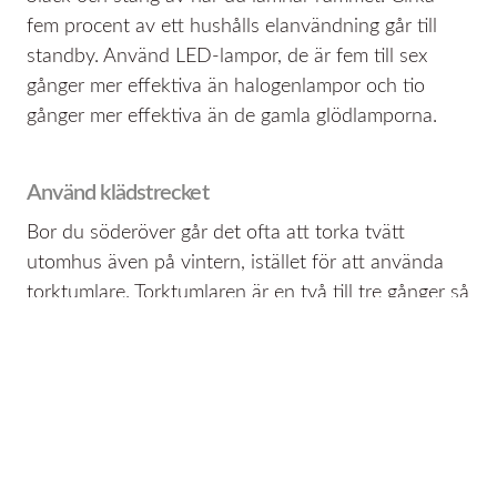
fem procent av ett hushålls elanvändning går till
standby. Använd LED-lampor, de är fem till sex
gånger mer effektiva än halogenlampor och tio
gånger mer effektiva än de gamla glödlamporna.
Använd klädstrecket
Bor du söderöver går det ofta att torka tvätt
utomhus även på vintern, istället för att använda
torktumlare. Torktumlaren är en två till tre gånger så
stor energislukare som tvättmaskinen.
Rätt temperatur i kyl och frys!
+4 grader Celsius i kylen och -18 grader Celsius i
frysen. Då får du både bra matförvaring och låg