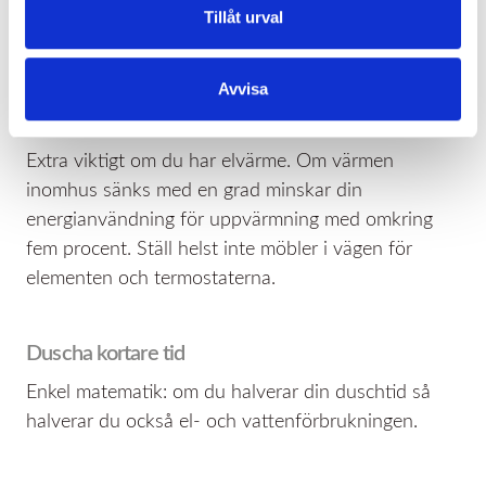
Tillåt urval
snåla med energin. Här kommer lite tips från
Energimyndigheten:
Avvisa
Sänk värmen inomhus
Extra viktigt om du har elvärme. Om värmen
inomhus sänks med en grad minskar din
energianvändning för uppvärmning med omkring
fem procent. Ställ helst inte möbler i vägen för
elementen och termostaterna.
Duscha kortare tid
Enkel matematik: om du halverar din duschtid så
halverar du också el- och vattenförbrukningen.