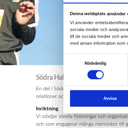
Denna webbplats använder 
Vi använder enhetsidentifierar
sociala medier och analysera 
till de sociala medier och a
med annan information som du 
Samtyckesval
Nödvändig
Södra Hallands Krafts policy för s
En del i Södra Hallands Krafts lokala engag
relationer och vårt företags varumärke.
Avvisa
Inriktning
Vi stödjer ideella föreningar och organisa
och som engagerar många människor till gl