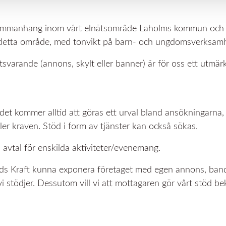
 sammanhang inom vårt elnätsområde Laholms kommun och d
t detta område, med tonvikt på barn- och ungdomsverksamh
svarande (annons, skylt eller banner) är för oss ett utmär
 det kommer alltid att göras ett urval bland ansökningarna,
er kraven. Stöd i form av tjänster kan också sökas.
 avtal för enskilda aktiviteter/evenemang.
nds Kraft kunna exponera företaget med egen annons, band
vi stödjer. Dessutom vill vi att mottagaren gör vårt stöd