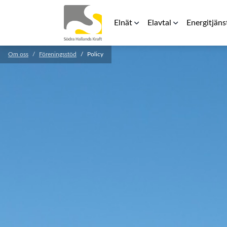
Elnät
Elavtal
Energitjäns
Om oss
Föreningsstöd
Policy
Elnätspriser
Rörligt elpris
Laddbox för 
För elinstallatörer
Teckna avtal
Energilager
Säkerhetsavstånd kraftledning
RFG