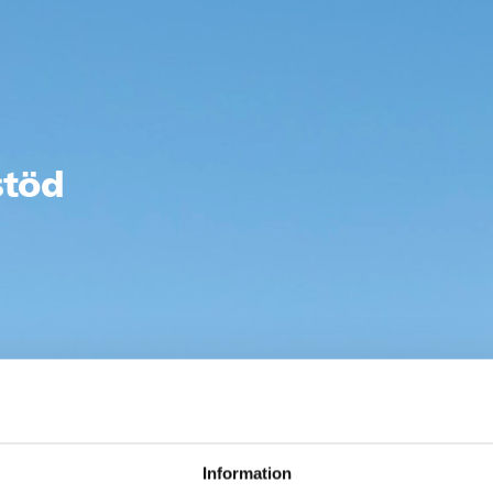
stöd
Information