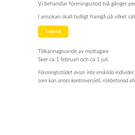
Vi behandlar föreningsstöd två gånger per
I ansökan skall tydligt framgå på vilket 
Ansök här
Tillkännagivande av mottagare
Sker ca 1 februari och ca 1 juli.
Föreningsstödet avser inte enskilda individe
som kan anses kontroversiell, riskbetonad elle
Södra Hallands Kraft Ek förening
Box 63, 312 21 Laholm
Besök Timmervägen 1, Vallberga