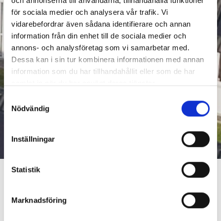
och annonserna till användarna, tillhandahålla funktioner
för sociala medier och analysera vår trafik. Vi
vidarebefordrar även sådana identifierare och annan
information från din enhet till de sociala medier och
annons- och analysföretag som vi samarbetar med.
Dessa kan i sin tur kombinera informationen med annan
information som du har tillhandahållit eller som de har
samlat in när du har använt deras tjänster.
Samtyckesval
Nödvändig
Inställningar
Statistik
Angående anslutning av Solceller
Marknadsföring
Sedan januari 2022 har solcellsproduktionen ökat