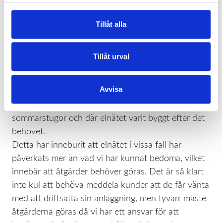
med 400% i vårt elnätsområde och det är
fortfarande ett enormt intresse att ansluta ännu
Tillåt alla
mer.
Ur ett nationellt perspektiv är det väldigt positivt
Tillåt urval
att vi får in förnybar elproduktion men för oss som
lokal nätägare börjar det bli ett problem. En stor
Avvisa
koncentration av dessa solceller är utmed kusten,
ett område som från början mest varit
sommarstugor och där elnätet varit byggt efter det
behovet.
Detta har inneburit att elnätet i vissa fall har
påverkats mer än vad vi har kunnat bedöma, vilket
innebär att åtgärder behöver göras. Det är så klart
inte kul att behöva meddela kunder att de får vänta
med att driftsätta sin anläggning, men tyvärr måste
åtgärderna göras då vi har ett ansvar för att