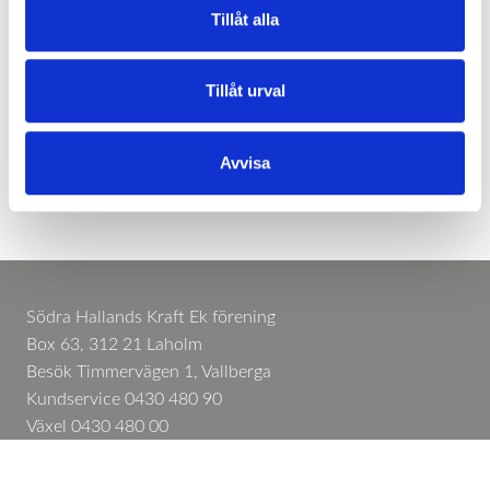
som på låg höjd flyger längs med kraftledningen.
Tillåt alla
Det kan innebära viss bullerstörning och det kan
även störa hästar och andra djur.
Tillåt urval
Avvisa
Södra Hallands Kraft Ek förening
Box 63, 312 21 Laholm
Besök Timmervägen 1, Vallberga
Kundservice 0430 480 90
Växel 0430 480 00
Felanmälan 0430 480 48
info@sodrahallandskraft.se