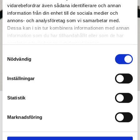
vidarebefordrar även sådana identifierare och annan
information från din enhet till de sociala medier och
annons- och analysföretag som vi samarbetar med.
Dessa kan i sin tur kombinera informationen med annan
information som du har tillhandahållit eller som de har
samlat in när du har använt deras tjänster.
Samtyckesval
Nödvändig
Inställningar
Statistik
Besiktning med helikopter
Under vecka 16 eller 17 kommer vi utföra
Marknadsföring
besiktningar av våra luftledningar inom vårt
elnätsområde. Det gör vi med hjälp av helikopter